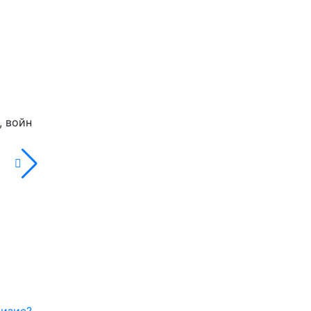
, войн
ризис?