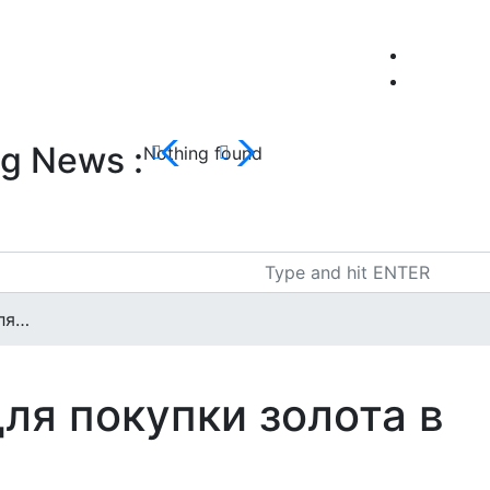
g News :
Nothing found
ля…
ля покупки золота в